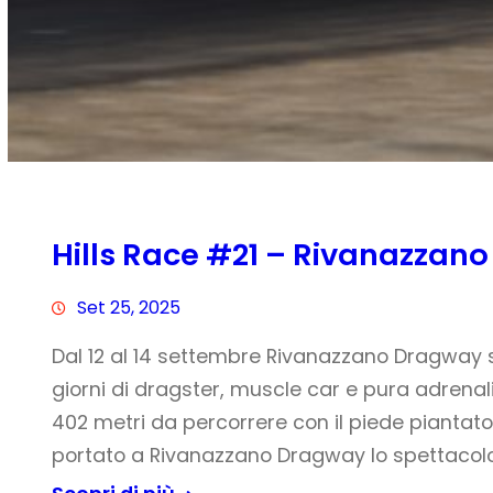
Hills Race #21 – Rivanazzan
Set 25, 2025
Dal 12 al 14 settembre Rivanazzano Dragway si
giorni di dragster, muscle car e pura adrenal
402 metri da percorrere con il piede piantato a
portato a Rivanazzano Dragway lo spettacol