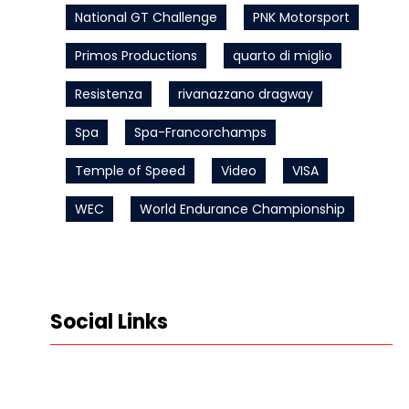
National GT Challenge
PNK Motorsport
Primos Productions
quarto di miglio
Resistenza
rivanazzano dragway
Spa
Spa-Francorchamps
Temple of Speed
Video
VISA
WEC
World Endurance Championship
Social Links
LinkedIn
Instagram