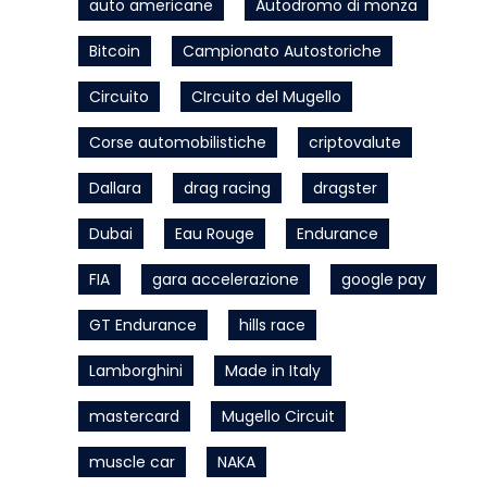
auto americane
Autodromo di monza
Bitcoin
Campionato Autostoriche
Circuito
CIrcuito del Mugello
Corse automobilistiche
criptovalute
Dallara
drag racing
dragster
Dubai
Eau Rouge
Endurance
FIA
gara accelerazione
google pay
GT Endurance
hills race
Lamborghini
Made in Italy
mastercard
Mugello Circuit
muscle car
NAKA