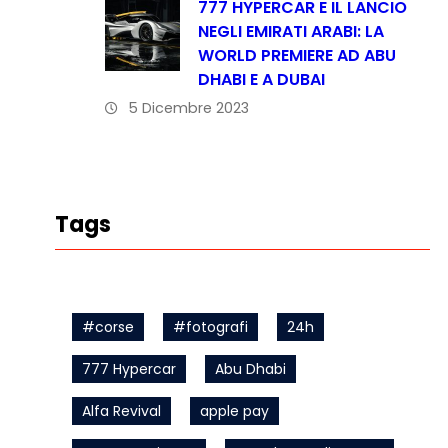
777 HYPERCAR E IL LANCIO
NEGLI EMIRATI ARABI: LA
WORLD PREMIERE AD ABU
DHABI E A DUBAI
5 Dicembre 2023
Tags
#corse
#fotografi
24h
777 Hypercar
Abu Dhabi
Alfa Revival
apple pay