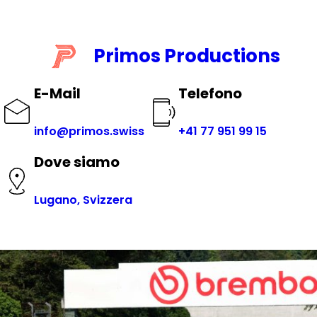
Vai
al
contenuto
Primos Productions
E-Mail
Telefono
info@primos.swiss
+41 77 951 99 15
Dove siamo
Lugano, Svizzera