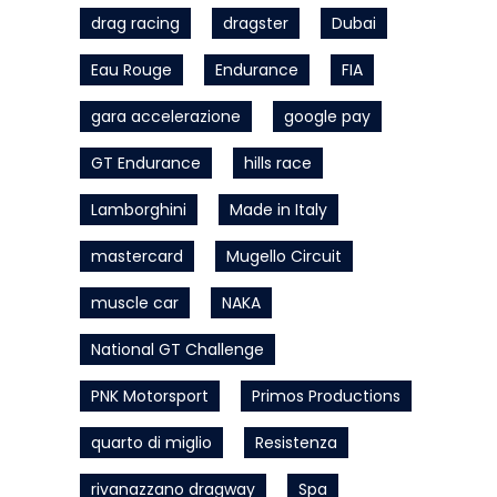
drag racing
dragster
Dubai
Eau Rouge
Endurance
FIA
gara accelerazione
google pay
GT Endurance
hills race
Lamborghini
Made in Italy
mastercard
Mugello Circuit
muscle car
NAKA
National GT Challenge
PNK Motorsport
Primos Productions
quarto di miglio
Resistenza
rivanazzano dragway
Spa