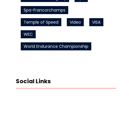
Spa-Francorchamps
Temple of Speed
Video
VISA
WEC
World Endurance Championship
Social Links
LinkedIn
Instagram