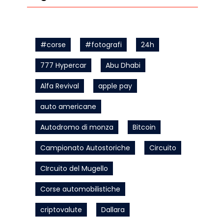
#corse
#fotografi
24h
777 Hypercar
Abu Dhabi
Alfa Revival
apple pay
auto americane
Autodromo di monza
Bitcoin
Campionato Autostoriche
Circuito
CIrcuito del Mugello
Corse automobilistiche
criptovalute
Dallara