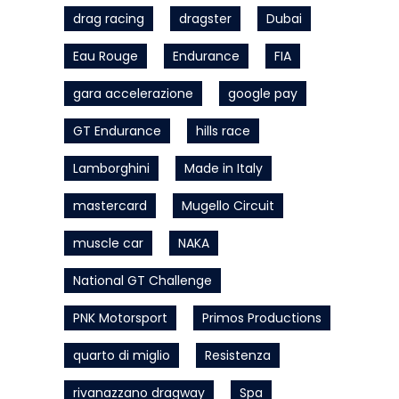
drag racing
dragster
Dubai
Eau Rouge
Endurance
FIA
gara accelerazione
google pay
GT Endurance
hills race
Lamborghini
Made in Italy
mastercard
Mugello Circuit
muscle car
NAKA
National GT Challenge
PNK Motorsport
Primos Productions
quarto di miglio
Resistenza
rivanazzano dragway
Spa