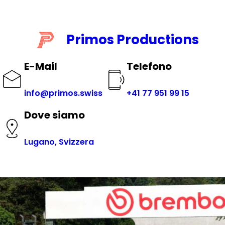
Vai
al
contenuto
Primos Productions
E-Mail
Telefono
info@primos.swiss
+41 77 951 99 15
Dove siamo
Lugano, Svizzera