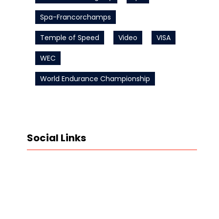
Spa-Francorchamps
Temple of Speed
Video
VISA
WEC
World Endurance Championship
Social Links
LinkedIn
Instagram