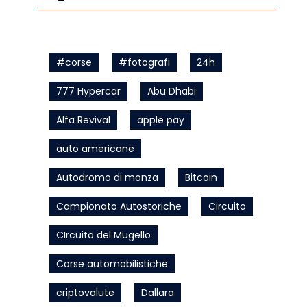
#corse
#fotografi
24h
777 Hypercar
Abu Dhabi
Alfa Revival
apple pay
auto americane
Autodromo di monza
Bitcoin
Campionato Autostoriche
Circuito
CIrcuito del Mugello
Corse automobilistiche
criptovalute
Dallara