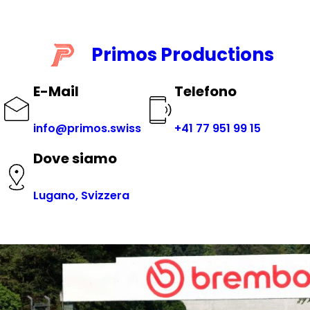
Vai
al
contenuto
Primos Productions
E-Mail
Telefono
info@primos.swiss
+41 77 951 99 15
Dove siamo
Lugano, Svizzera