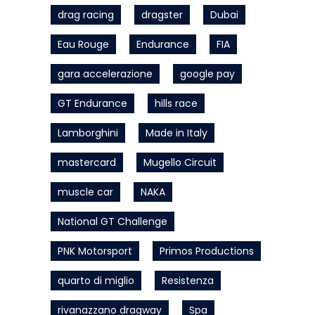
drag racing
dragster
Dubai
Eau Rouge
Endurance
FIA
gara accelerazione
google pay
GT Endurance
hills race
Lamborghini
Made in Italy
mastercard
Mugello Circuit
muscle car
NAKA
National GT Challenge
PNK Motorsport
Primos Productions
quarto di miglio
Resistenza
rivanazzano dragway
Spa