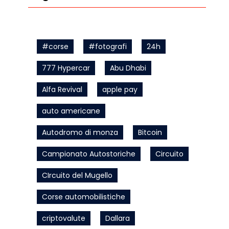
#corse
#fotografi
24h
777 Hypercar
Abu Dhabi
Alfa Revival
apple pay
auto americane
Autodromo di monza
Bitcoin
Campionato Autostoriche
Circuito
CIrcuito del Mugello
Corse automobilistiche
criptovalute
Dallara