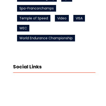
Spa-Francorchamps
Temple of Speed
Video
VISA
WEC
World Endurance Championship
Social Links
LinkedIn
Instagram