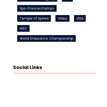
Spa-Francorchamps
Temple of Speed
Video
VISA
WEC
World Endurance Championship
Social Links
LinkedIn
Instagram