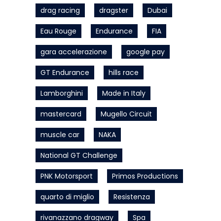
drag racing
dragster
Dubai
Eau Rouge
Endurance
FIA
gara accelerazione
google pay
GT Endurance
hills race
Lamborghini
Made in Italy
mastercard
Mugello Circuit
muscle car
NAKA
National GT Challenge
PNK Motorsport
Primos Productions
quarto di miglio
Resistenza
rivanazzano dragway
Spa