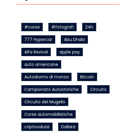
#corse
#fotografi
24h
777 Hypercar
Abu Dhabi
Alfa Revival
apple pay
auto americane
Autodromo di monza
Bitcoin
Campionato Autostoriche
Circuito
CIrcuito del Mugello
Corse automobilistiche
criptovalute
Dallara