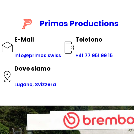
Vai
al
contenuto
Primos Productions
E-Mail
Telefono
info@primos.swiss
+41 77 951 99 15
Dove siamo
Lugano, Svizzera