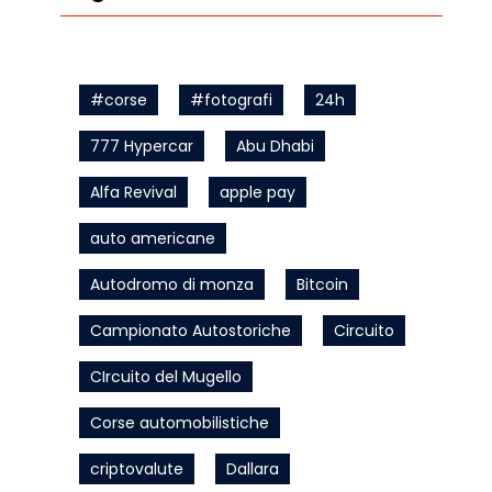
#corse
#fotografi
24h
777 Hypercar
Abu Dhabi
Alfa Revival
apple pay
auto americane
Autodromo di monza
Bitcoin
Campionato Autostoriche
Circuito
CIrcuito del Mugello
Corse automobilistiche
criptovalute
Dallara