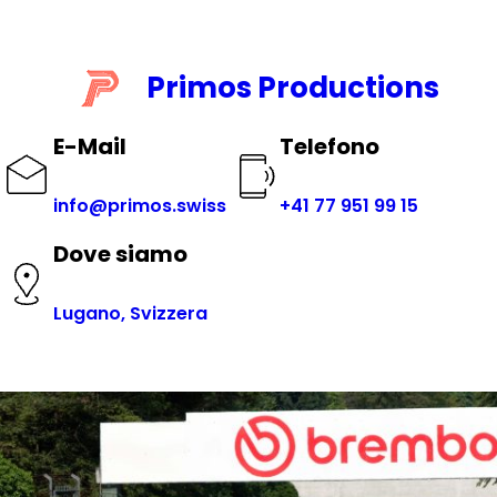
Vai
al
contenuto
Primos Productions
E-Mail
Telefono
info@primos.swiss
+41 77 951 99 15
Dove siamo
Lugano, Svizzera