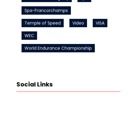
Spa-Francorchamps
Temple of Speed
Video
VISA
WEC
World Endurance Championship
Social Links
LinkedIn
Instagram