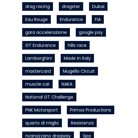
drag racing
dragster
Dubai
Eau Rouge
Endurance
FIA
gara accelerazione
google pay
GT Endurance
hills race
Lamborghini
Made in Italy
mastercard
Mugello Circuit
muscle car
NAKA
National GT Challenge
PNK Motorsport
Primos Productions
quarto di miglio
Resistenza
rivanazzano dragway
Spa