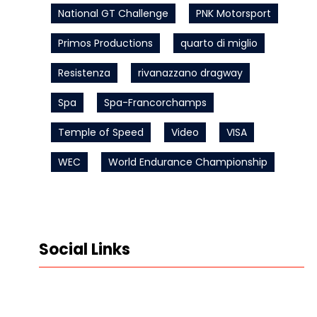
National GT Challenge
PNK Motorsport
Primos Productions
quarto di miglio
Resistenza
rivanazzano dragway
Spa
Spa-Francorchamps
Temple of Speed
Video
VISA
WEC
World Endurance Championship
Social Links
LinkedIn
Instagram