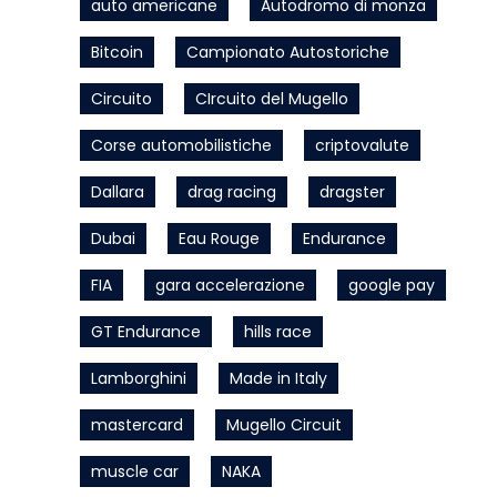
auto americane
Autodromo di monza
Bitcoin
Campionato Autostoriche
Circuito
CIrcuito del Mugello
Corse automobilistiche
criptovalute
Dallara
drag racing
dragster
Dubai
Eau Rouge
Endurance
FIA
gara accelerazione
google pay
GT Endurance
hills race
Lamborghini
Made in Italy
mastercard
Mugello Circuit
muscle car
NAKA