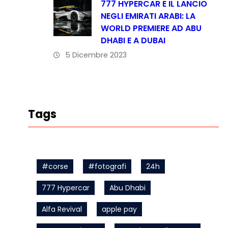
777 HYPERCAR E IL LANCIO
NEGLI EMIRATI ARABI: LA
WORLD PREMIERE AD ABU
DHABI E A DUBAI
5 Dicembre 2023
Tags
#corse
#fotografi
24h
777 Hypercar
Abu Dhabi
Alfa Revival
apple pay